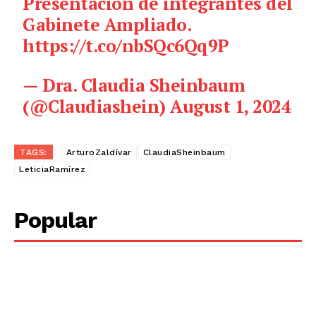
Presentación de integrantes del
Gabinete Ampliado.
https://t.co/nbSQc6Qq9P
— Dra. Claudia Sheinbaum
(@Claudiashein)
August 1, 2024
TAGS:
ArturoZaldívar
ClaudiaSheinbaum
LeticiaRamírez
Popular