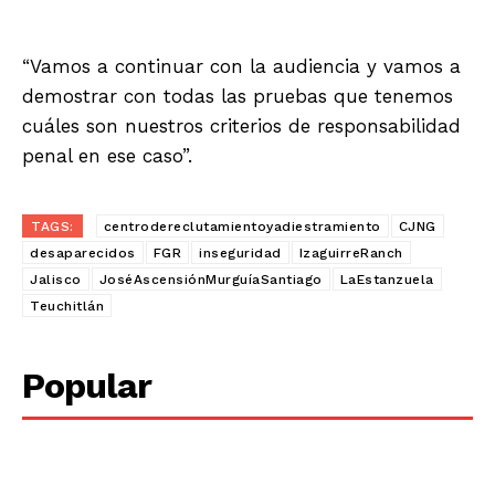
“Vamos a continuar con la audiencia y vamos a
demostrar con todas las pruebas que tenemos
cuáles son nuestros criterios de responsabilidad
penal en ese caso”.
TAGS:
centrodereclutamientoyadiestramiento
CJNG
desaparecidos
FGR
inseguridad
IzaguirreRanch
Jalisco
JoséAscensiónMurguíaSantiago
LaEstanzuela
Teuchitlán
Popular