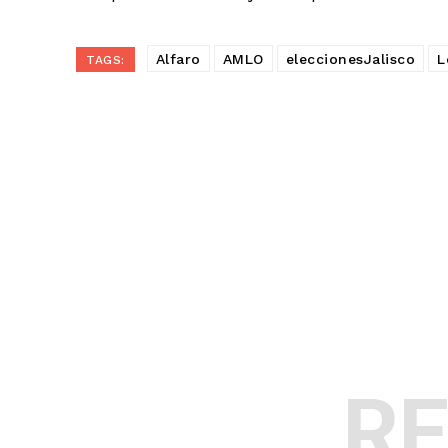
Alfaro
AMLO
eleccionesJalisco
L
TAGS:
R