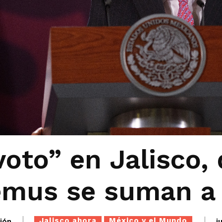
voto” en Jalisco,
emus se suman a 
Jalisco ahora
México y el Mundo
ión
j