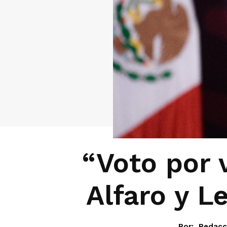
“Voto por 
Alfaro y L
Por:
Redacc