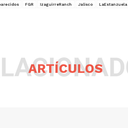
parecidos
FGR
IzaguirreRanch
Jalisco
LaEstanzuela
ELACIONAD
ARTÍCULOS