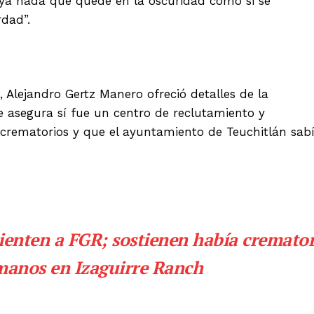
aya nada que quede en la oscuridad como si se
rdad”.
a, Alejandro Gertz Manero ofreció detalles de la
e asegura sí fue un centro de reclutamiento y
crematorios y que el ayuntamiento de Teuchitlán sab
enten a FGR; sostienen había cremator
manos en Izaguirre Ranch