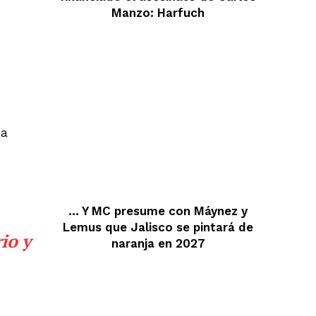
Manzo: Harfuch
ía
… Y MC presume con Máynez y
Lemus que Jalisco se pintará de
io y
naranja en 2027