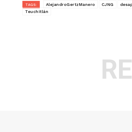
AlejandroGertzManero
CJNG
desa
TAGS:
Teuchitlán
R