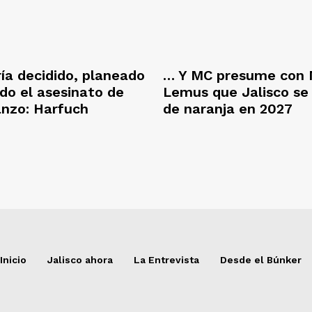
ría decidido, planeado
… Y MC presume con 
ado el asesinato de
Lemus que Jalisco se
anzo: Harfuch
de naranja en 2027
Inicio
Jalisco ahora
La Entrevista
Desde el Búnker