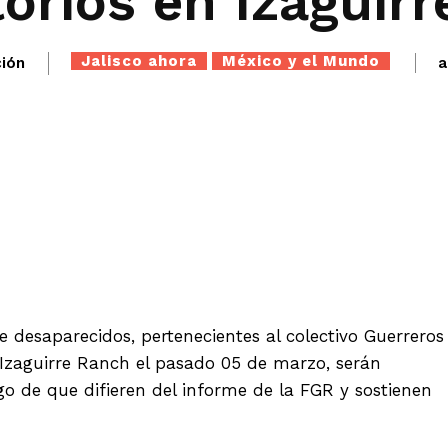
orios en Izaguir
Jalisco ahora
México y el Mundo
ión
a
Twitter
WhatsApp
Telegram
e desaparecidos, pertenecientes al colectivo Guerreros
l Izaguirre Ranch el pasado 05 de marzo, serán
go de que difieren del informe de la FGR y sostienen