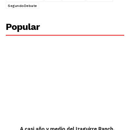
SegundoDebate
Popular
A casi año y medio del Izaguirre Ranch,