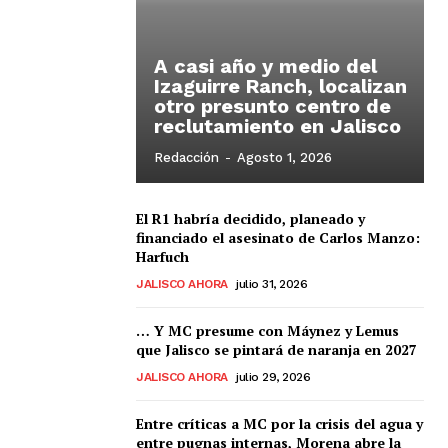
A casi año y medio del
Izaguirre Ranch, localizan
otro presunto centro de
reclutamiento en Jalisco
Redacción
-
Agosto 1, 2026
El R1 habría decidido, planeado y
financiado el asesinato de Carlos Manzo:
Harfuch
JALISCO AHORA
julio 31, 2026
… Y MC presume con Máynez y Lemus
que Jalisco se pintará de naranja en 2027
JALISCO AHORA
julio 29, 2026
Entre críticas a MC por la crisis del agua y
entre pugnas internas, Morena abre la