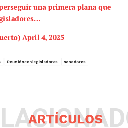
o perseguir una primera plana que
egisladores…
uerto)
April 4, 2025
s
Reuniónconlegisladores
senadores
ELACIONAD
ARTÍCULOS