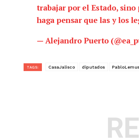
trabajar por el Estado, sin
haga pensar que las y los l
— Alejandro Puerto (@ea_p
CasaJalisco
diputados
PabloLemu
TAGS:
R