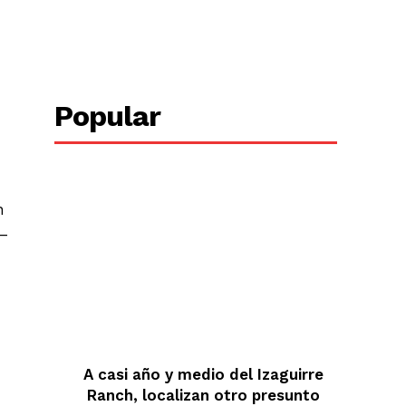
Copy URL
Popular
n
 –
A casi año y medio del Izaguirre
Ranch, localizan otro presunto