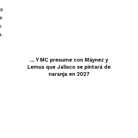
ra
e
s
a.
… Y MC presume con Máynez y
Lemus que Jalisco se pintará de
naranja en 2027