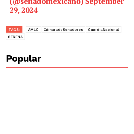
(@senadomexicano)
September
29, 2024
TAGS:
AMLO
CámaradeSenadores
GuardiaNacional
SEDENA
Popular