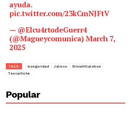
ayuda.
pic.twitter.com/23kCmNJFtV
— @Elcu4rtodeGuerr4
(@Magueycomunica)
March 7,
2025
TAGS:
inseguridad
Jalisco
SilviaVillalobos
Teocaltiche
Popular