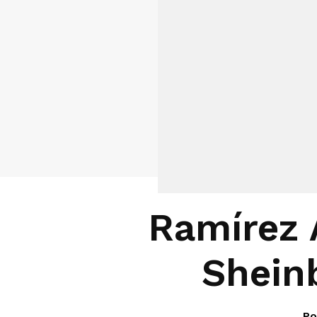
Ramírez 
Sheinb
Po