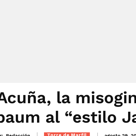
Acuña, la misogin
aum al “estilo J
Torre de Marfil
r:
Redacción
agosto 29, 2