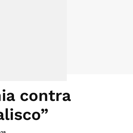
ia contra
alisco”
025