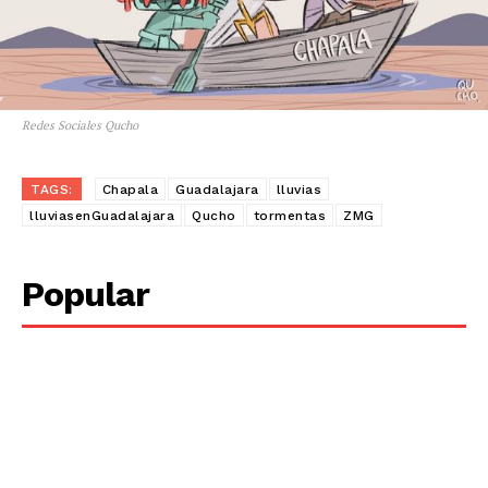
Redes Sociales Qucho
TAGS:
Chapala
Guadalajara
lluvias
lluviasenGuadalajara
Qucho
tormentas
ZMG
Popular