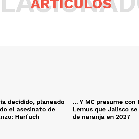
ELACIONAD
ARTÍCULOS
ría decidido, planeado
… Y MC presume con 
ado el asesinato de
Lemus que Jalisco se
anzo: Harfuch
de naranja en 2027