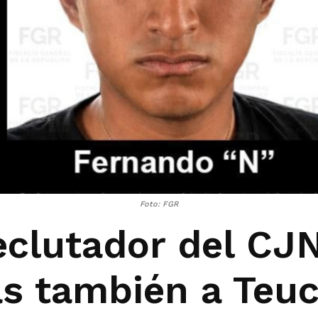
Foto: FGR
eclutador del CJN
as también a Teuc