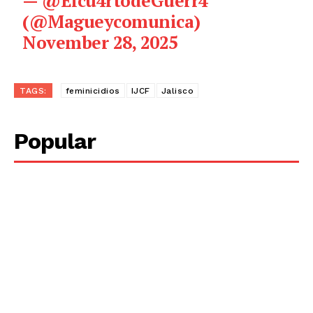
— @Elcu4rtodeGuerr4
(@Magueycomunica)
November 28, 2025
TAGS:
feminicidios
IJCF
Jalisco
Popular