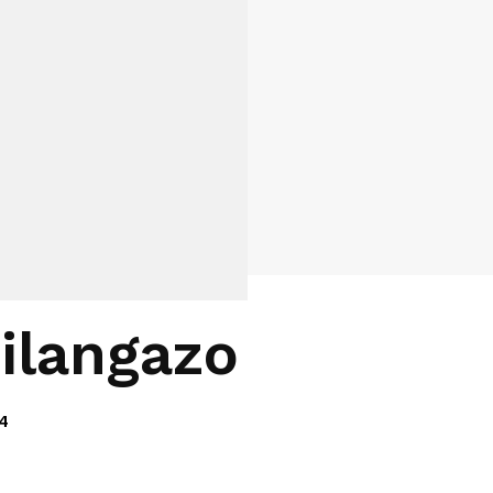
hilangazo
4
Copy URL