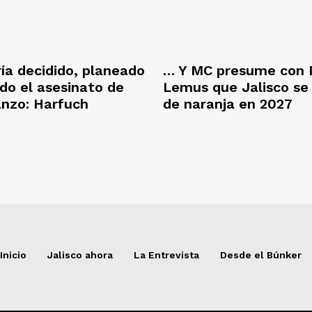
ría decidido, planeado
… Y MC presume con 
ado el asesinato de
Lemus que Jalisco se
anzo: Harfuch
de naranja en 2027
Inicio
Jalisco ahora
La Entrevista
Desde el Búnker