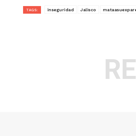
inseguridad
Jalisco
mataasuexpar
TAGS:
R