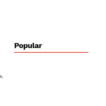
Copy URL
Popular
s,