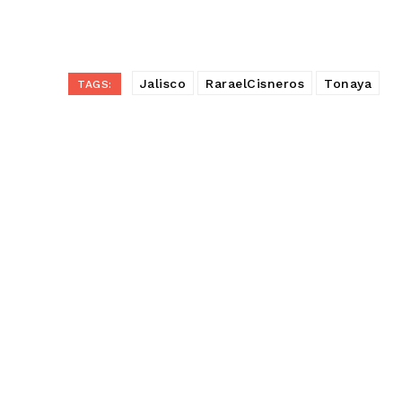
Jalisco
RaraelCisneros
Tonaya
TAGS: