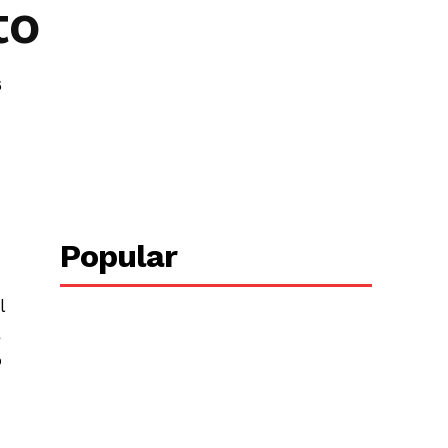
to
5
Copy URL
Popular
l
a
o