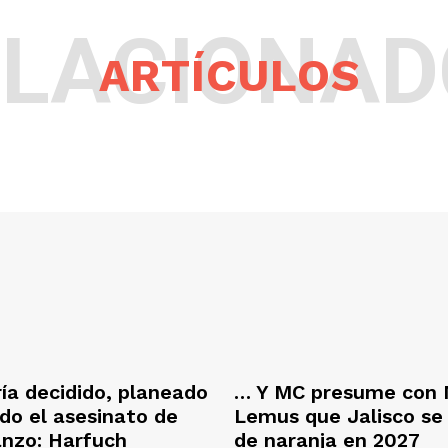
ELACIONAD
ARTÍCULOS
ría decidido, planeado
… Y MC presume con 
ado el asesinato de
Lemus que Jalisco se
anzo: Harfuch
de naranja en 2027