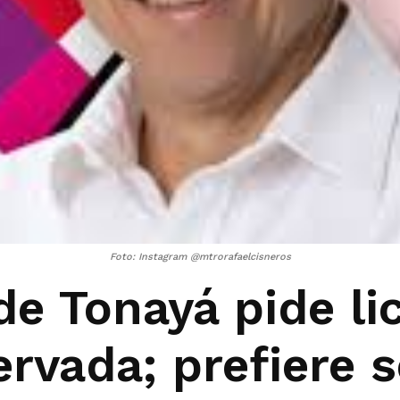
Foto: Instagram @mtrorafaelcisneros
de Tonayá pide li
ervada; prefiere 