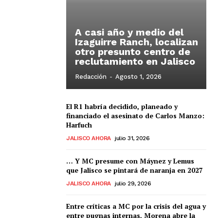
A casi año y medio del
Izaguirre Ranch, localizan
otro presunto centro de
reclutamiento en Jalisco
Redacción
-
Agosto 1, 2026
El R1 habría decidido, planeado y
financiado el asesinato de Carlos Manzo:
Harfuch
JALISCO AHORA
julio 31, 2026
… Y MC presume con Máynez y Lemus
que Jalisco se pintará de naranja en 2027
JALISCO AHORA
julio 29, 2026
Entre críticas a MC por la crisis del agua y
entre pugnas internas, Morena abre la