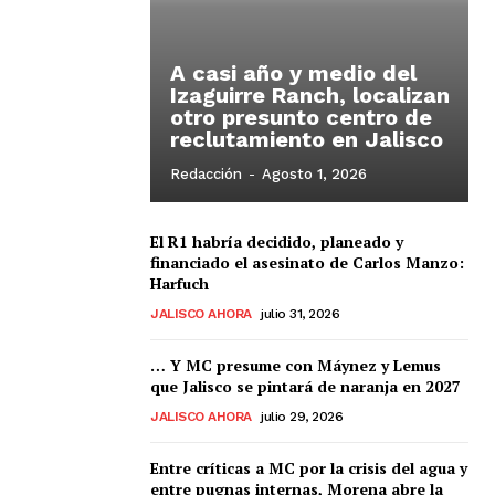
A casi año y medio del
Izaguirre Ranch, localizan
otro presunto centro de
reclutamiento en Jalisco
Redacción
-
Agosto 1, 2026
El R1 habría decidido, planeado y
financiado el asesinato de Carlos Manzo:
Harfuch
JALISCO AHORA
julio 31, 2026
… Y MC presume con Máynez y Lemus
que Jalisco se pintará de naranja en 2027
JALISCO AHORA
julio 29, 2026
Entre críticas a MC por la crisis del agua y
entre pugnas internas, Morena abre la