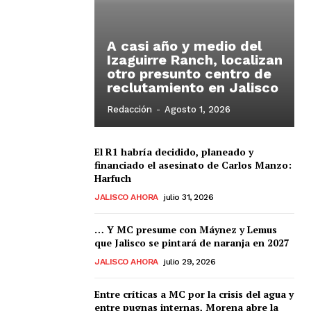
A casi año y medio del
Izaguirre Ranch, localizan
otro presunto centro de
reclutamiento en Jalisco
Redacción
-
Agosto 1, 2026
El R1 habría decidido, planeado y
financiado el asesinato de Carlos Manzo:
Harfuch
JALISCO AHORA
julio 31, 2026
… Y MC presume con Máynez y Lemus
que Jalisco se pintará de naranja en 2027
JALISCO AHORA
julio 29, 2026
Entre críticas a MC por la crisis del agua y
entre pugnas internas, Morena abre la