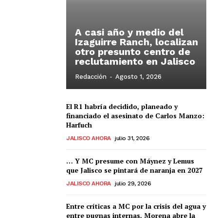
A casi año y medio del
Izaguirre Ranch, localizan
otro presunto centro de
reclutamiento en Jalisco
Redacción
-
Agosto 1, 2026
El R1 habría decidido, planeado y
financiado el asesinato de Carlos Manzo:
Harfuch
JALISCO AHORA
julio 31, 2026
… Y MC presume con Máynez y Lemus
que Jalisco se pintará de naranja en 2027
JALISCO AHORA
julio 29, 2026
Entre críticas a MC por la crisis del agua y
entre pugnas internas, Morena abre la