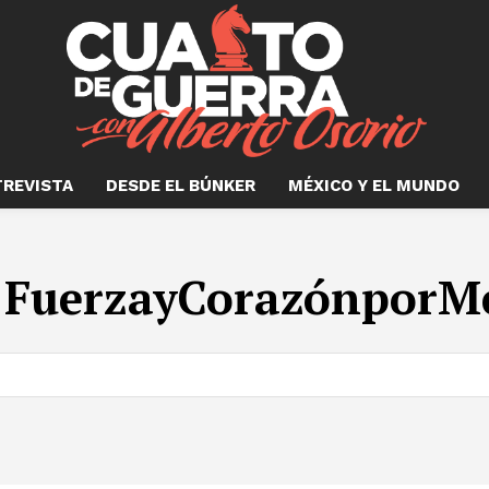
TREVISTA
DESDE EL BÚNKER
MÉXICO Y EL MUNDO
:
FuerzayCorazónporM