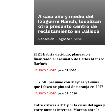
A casi año y medio del
Izaguirre Ranch, localizan
otro presunto centro de
reclutamiento en Jalisco
Redacción
-
Agosto 1, 2026
El R1 habría decidido, planeado y
financiado el asesinato de Carlos Manzo:
Harfuch
JALISCO AHORA
julio 31, 2026
… Y MC presume con Máynez y Lemus
que Jalisco se pintará de naranja en 2027
JALISCO AHORA
julio 29, 2026
Entre críticas a MC por la crisis del agua y
entre pugnas internas, Morena abre la