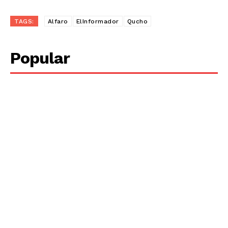
TAGS:
Alfaro
ElInformador
Qucho
Popular