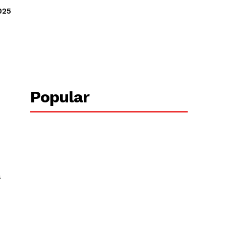
025
Copy URL
Popular
a