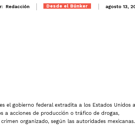
Desde el Búnker
r:
Redacción
agosto 13, 2
Twitter
WhatsApp
Telegram
es el gobierno federal extradita a los Estados Unidos 
os a acciones de producción o tráfico de drogas,
n crimen organizado, según las autoridades mexicanas.