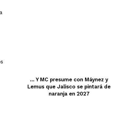
a
os
… Y MC presume con Máynez y
Lemus que Jalisco se pintará de
naranja en 2027